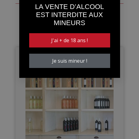
LA VENTE D’ALCOOL
EST INTERDITE AUX
e-Boutique de la
MINEURS
Ciselette
J'ai + de 18 ans !
Je suis mineur !