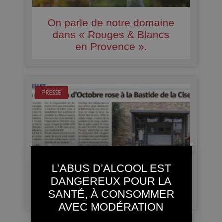
On parle de notre domaine
dans « Rouges & Blancs
en Provence ».
PRESSE
L’ABUS D’ALCOOL EST
Article de Var Matin -
DANGEREUX POUR LA
octobre 2021
SANTÉ, À CONSOMMER
AVEC MODÉRATION