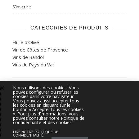
S’inscrire
CATÉGORIES DE PRODUITS
Huile d'Olive
Vin de Côtes de Provence
Vins de Bandol
Vins du Pays du Var
Nous utilisons des cookies. Vous
2026 Bastide de la Ciselette - Gemea Interactive ©.
Admin
pouvez configurer ou refuser les
cookies dans votre navigateur.
Vous pouvez aussi accepter tous
L'ABUS D'ALCOOL EST DANGEREUX POUR LA SANTÉ, À
les cookies en cliquant sur le
bouton « Accepter tous les cookies
CONSOMMER AVEC MODÉRATION - LA VENTE D'ALCOOL EST
». Pour plus d’informations, vous
pouvez consulter notre Politique de
INTERDITE AUX MINEURS
confidentialité et des cookies.
Présentation
Actualités & Presse
Photos du Domaine
LIRE NOTRE POLITIQUE DE
Distributeurs
eBoutique
Contact
CONFIDENTIALITÉ