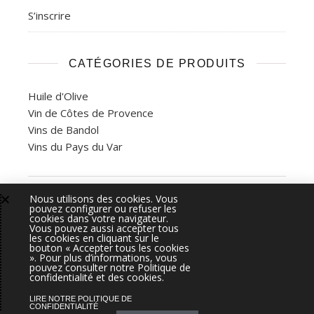
S’inscrire
CATÉGORIES DE PRODUITS
Huile d'Olive
Vin de Côtes de Provence
Vins de Bandol
Vins du Pays du Var
Nous utilisons des cookies. Vous
2026 Bastide de la Ciselette - Gemea Interactive ©.
Admin
pouvez configurer ou refuser les
cookies dans votre navigateur.
Vous pouvez aussi accepter tous
L'ABUS D'ALCOOL EST DANGEREUX POUR LA SANTÉ, À
les cookies en cliquant sur le
bouton « Accepter tous les cookies
CONSOMMER AVEC MODÉRATION - LA VENTE D'ALCOOL EST
». Pour plus d’informations, vous
pouvez consulter notre Politique de
INTERDITE AUX MINEURS
confidentialité et des cookies.
Présentation
Actualités & Presse
Photos du Domaine
LIRE NOTRE POLITIQUE DE
Distributeurs
eBoutique
Contact
CONFIDENTIALITÉ