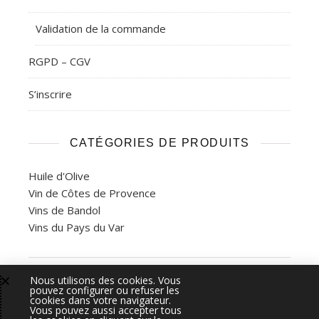
Validation de la commande
RGPD – CGV
S’inscrire
CATÉGORIES DE PRODUITS
Huile d'Olive
Vin de Côtes de Provence
Vins de Bandol
Vins du Pays du Var
Nous utilisons des cookies. Vous
2026 Bastide de la Ciselette - Gemea Interactive ©.
Admin
pouvez configurer ou refuser les
cookies dans votre navigateur.
Vous pouvez aussi accepter tous
L'ABUS D'ALCOOL EST DANGEREUX POUR LA SANTÉ, À